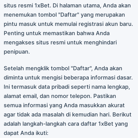
situs resmi 1xBet. Di halaman utama, Anda akan
menemukan tombol "Daftar" yang merupakan
pintu masuk untuk memulai registrasi akun baru.
Penting untuk memastikan bahwa Anda
mengakses situs resmi untuk menghindari
penipuan.
Setelah mengklik tombol "Daftar", Anda akan
diminta untuk mengisi beberapa informasi dasar.
Ini termasuk data pribadi seperti nama lengkap,
alamat email, dan nomor telepon. Pastikan
semua informasi yang Anda masukkan akurat
agar tidak ada masalah di kemudian hari. Berikut
adalah langkah-langkah cara daftar 1xBet yang
dapat Anda ikuti: