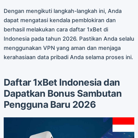
Dengan mengikuti langkah-langkah ini, Anda
dapat mengatasi kendala pemblokiran dan
berhasil melakukan cara daftar 1xBet di
Indonesia pada tahun 2026. Pastikan Anda selalu
menggunakan VPN yang aman dan menjaga
kerahasiaan data pribadi Anda selama proses ini.
Daftar 1xBet Indonesia dan
Dapatkan Bonus Sambutan
Pengguna Baru 2026