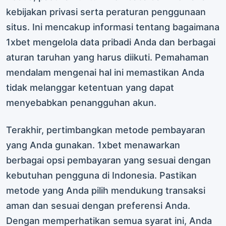
kebijakan privasi serta peraturan penggunaan
situs. Ini mencakup informasi tentang bagaimana
1xbet mengelola data pribadi Anda dan berbagai
aturan taruhan yang harus diikuti. Pemahaman
mendalam mengenai hal ini memastikan Anda
tidak melanggar ketentuan yang dapat
menyebabkan penangguhan akun.
Terakhir, pertimbangkan metode pembayaran
yang Anda gunakan. 1xbet menawarkan
berbagai opsi pembayaran yang sesuai dengan
kebutuhan pengguna di Indonesia. Pastikan
metode yang Anda pilih mendukung transaksi
aman dan sesuai dengan preferensi Anda.
Dengan memperhatikan semua syarat ini, Anda