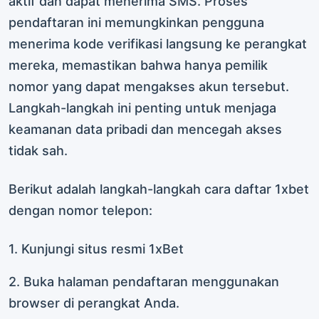
aktif dan dapat menerima SMS. Proses
pendaftaran ini memungkinkan pengguna
menerima kode verifikasi langsung ke perangkat
mereka, memastikan bahwa hanya pemilik
nomor yang dapat mengakses akun tersebut.
Langkah-langkah ini penting untuk menjaga
keamanan data pribadi dan mencegah akses
tidak sah.
Berikut adalah langkah-langkah cara daftar 1xbet
dengan nomor telepon:
1. Kunjungi situs resmi 1xBet
2. Buka halaman pendaftaran menggunakan
browser di perangkat Anda.