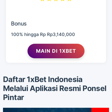
Bonus
100% hingga Rp Rp3,140,000
MAIN DI 1XBET
Daftar 1xBet Indonesia
Melalui Aplikasi Resmi Ponsel
Pintar