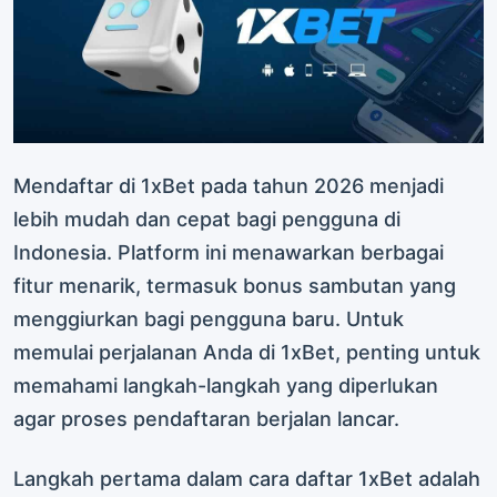
Mendaftar di 1xBet pada tahun 2026 menjadi
lebih mudah dan cepat bagi pengguna di
Indonesia. Platform ini menawarkan berbagai
fitur menarik, termasuk bonus sambutan yang
menggiurkan bagi pengguna baru. Untuk
memulai perjalanan Anda di 1xBet, penting untuk
memahami langkah-langkah yang diperlukan
agar proses pendaftaran berjalan lancar.
Langkah pertama dalam cara daftar 1xBet adalah