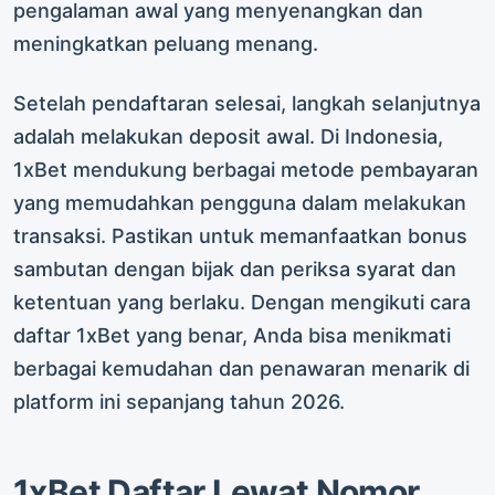
pengalaman awal yang menyenangkan dan
meningkatkan peluang menang.
Setelah pendaftaran selesai, langkah selanjutnya
adalah melakukan deposit awal. Di Indonesia,
1xBet mendukung berbagai metode pembayaran
yang memudahkan pengguna dalam melakukan
transaksi. Pastikan untuk memanfaatkan bonus
sambutan dengan bijak dan periksa syarat dan
ketentuan yang berlaku. Dengan mengikuti cara
daftar 1xBet yang benar, Anda bisa menikmati
berbagai kemudahan dan penawaran menarik di
platform ini sepanjang tahun 2026.
1xBet Daftar Lewat Nomor