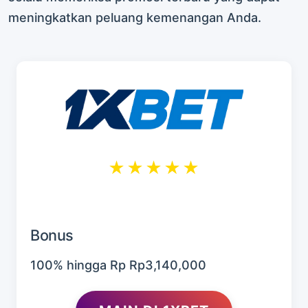
meningkatkan peluang kemenangan Anda.
★★★★★
Bonus
100% hingga Rp Rp3,140,000