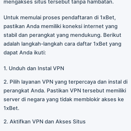
mengakses situs tersebut tanpa hambatan.
Untuk memulai proses pendaftaran di 1xBet,
pastikan Anda memiliki koneksi internet yang
stabil dan perangkat yang mendukung. Berikut
adalah langkah-langkah cara daftar 1xBet yang
dapat Anda ikuti:
1. Unduh dan Instal VPN
2. Pilih layanan VPN yang terpercaya dan instal di
perangkat Anda. Pastikan VPN tersebut memiliki
server di negara yang tidak memblokir akses ke
1xBet.
2. Aktifkan VPN dan Akses Situs