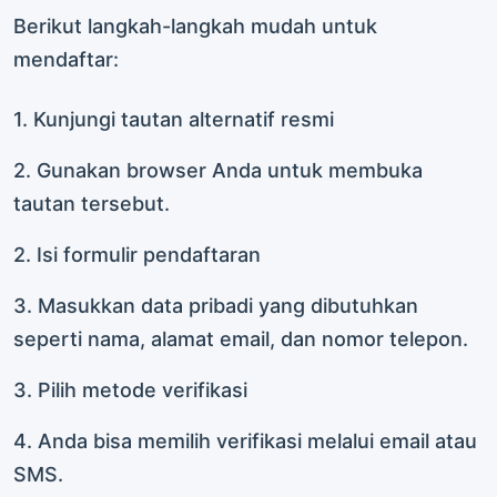
Berikut langkah-langkah mudah untuk
mendaftar:
1. Kunjungi tautan alternatif resmi
2. Gunakan browser Anda untuk membuka
tautan tersebut.
2. Isi formulir pendaftaran
3. Masukkan data pribadi yang dibutuhkan
seperti nama, alamat email, dan nomor telepon.
3. Pilih metode verifikasi
4. Anda bisa memilih verifikasi melalui email atau
SMS.